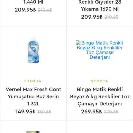
1.440 Ml
Renkli Giysiler 28
Yıkama 1690 Ml
209.95₺
210.65
209.95₺
210.65
STOKTA
STOKTA
Vernel Max Fresh Cont
Bingo Matik Renkli
Yumuşatıcı Buz Serin
Beyaz 6 kg Renkliler Toz
1.32L
Çamaşır Deterjanı
149.95₺
269.95₺
150.65
270.65