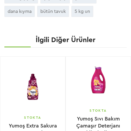
dana kıyma
bütün tavuk
5 kg un
İlgili Diğer Ürünler
STOKTA
STOKTA
Yumoş Sıvı Bakım
Yumoş Extra Sakura
Çamaşır Deterjanı