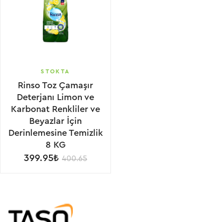
STOKTA
Rinso Toz Çamaşır
Deterjanı Limon ve
Karbonat Renkliler ve
Beyazlar İçin
Derinlemesine Temizlik
8 KG
399.95₺
400.65