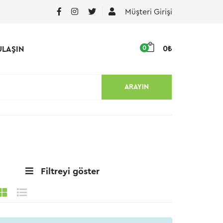
Müşteri Girişi
0
0₺
ULAŞIN
ARAYIN
Filtreyi göster