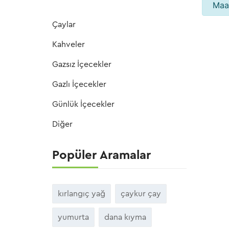
Maal
Çaylar
Kahveler
Gazsız İçecekler
Gazlı İçecekler
Günlük İçecekler
Diğer
Popüler Aramalar
kırlangıç yağ
çaykur çay
yumurta
dana kıyma