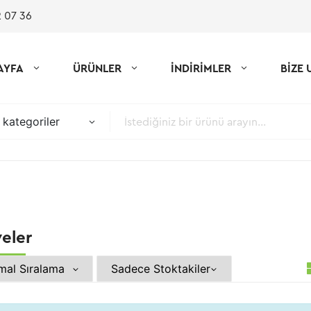
 07 36
AYFA
ÜRÜNLER
İNDİRİMLER
BİZE 
kategoriler
eler