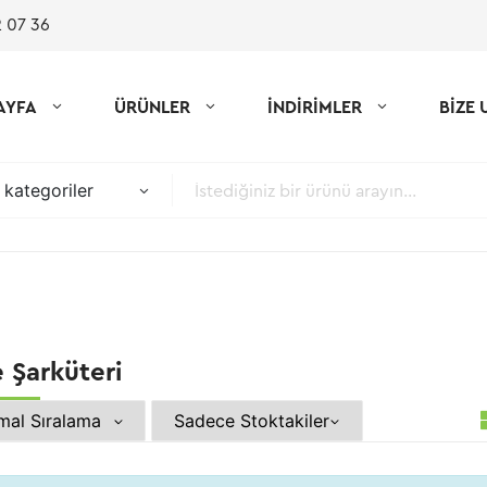
 07 36
AYFA
ÜRÜNLER
İNDİRİMLER
BİZE 
kategoriler
e Şarküteri