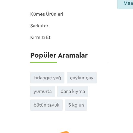
Maal
Kümes Ürünleri
Şarküteri
Kırmızı Et
Popüler Aramalar
kırlangıç yağ
çaykur çay
yumurta
dana kıyma
bütün tavuk
5 kg un