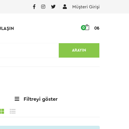
Müşteri Girişi
0
0₺
ULAŞIN
ARAYIN
Filtreyi göster