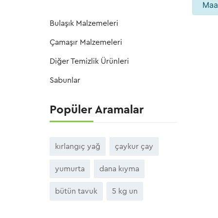
Maal
Bulaşık Malzemeleri
Çamaşır Malzemeleri
Diğer Temizlik Ürünleri
Sabunlar
Popüler Aramalar
kırlangıç yağ
çaykur çay
yumurta
dana kıyma
bütün tavuk
5 kg un