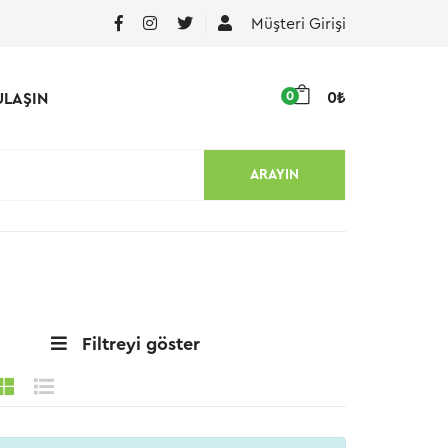
Müşteri Girişi
0
0₺
ULAŞIN
ARAYIN
Filtreyi göster