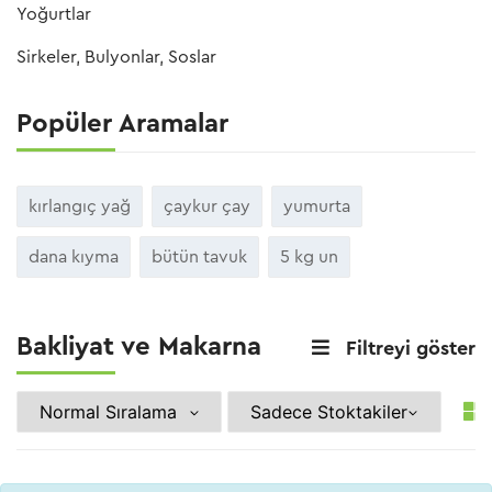
Yoğurtlar
Sirkeler, Bulyonlar, Soslar
Popüler Aramalar
kırlangıç yağ
çaykur çay
yumurta
dana kıyma
bütün tavuk
5 kg un
Bakliyat ve Makarna
Filtreyi göster