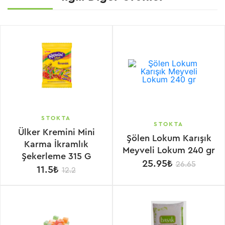
STOKTA
STOKTA
Ülker Kremini Mini
Şölen Lokum Karışık
Karma İkramlık
Meyveli Lokum 240 gr
Şekerleme 315 G
25.95₺
26.65
11.5₺
12.2