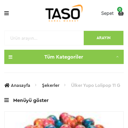
0
Sepet
ARAYIN
Tüm Kategoriler
Anasayfa
Şekerler
Ülker Yupo Lolipop 11 G
Menüyü göster