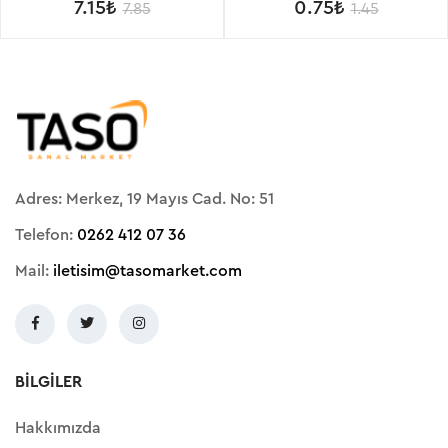
7.15₺
0.75₺
7.85
1.45
Adres: Merkez, 19 Mayıs Cad. No: 51
Telefon:
0262 412 07 36
Mail:
iletisim@tasomarket.com
BILGILER
Hakkımızda