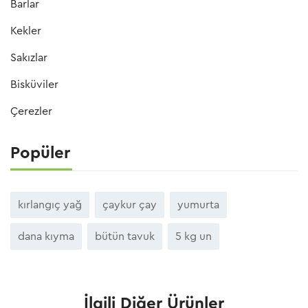
Barlar
Kekler
Sakızlar
Bisküviler
Çerezler
Popüler
kırlangıç yağ
çaykur çay
yumurta
dana kıyma
bütün tavuk
5 kg un
İlgili Diğer Ürünler