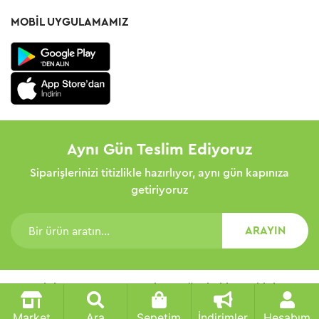
MOBIL UYGULAMAMIZ
Aynı Gün Teslim Ediyoruz
Siparişlerinizi titizlikle hazırlıyor, aynı gün kapınıza
getiriyoruz
ARAYIN
Copyright © 2026 Taso Market - Tüm hakları saklıdır
Market
Ara
Sepetim
İndirimler
Hesabım