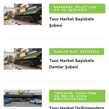
BARBAROS, MILLET CAD.
NO: 29, BAŞISKELE
Taso Market Başiskele
Şubesi
DAMLAR MAH. BAŞISKELE
Taso Market Başiskele
Damlar Şubesi
TOPÇULAR, İLHAN TUBA
CD. NO: 20, 41950
GÖLCÜK/KOCAELI
Taso Market Değirmendere