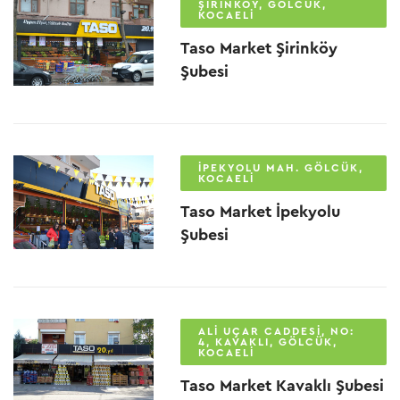
ŞIRINKÖY, GÖLCÜK,
KOCAELI
Taso Market Şirinköy
Şubesi
İPEKYOLU MAH. GÖLCÜK,
KOCAELI
Taso Market İpekyolu
Şubesi
ALI UÇAR CADDESI, NO:
4, KAVAKLI, GÖLCÜK,
KOCAELI
Taso Market Kavaklı Şubesi